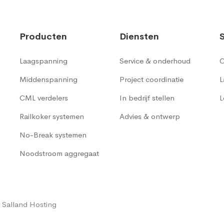
Producten
Diensten
Laagspanning
Service & onderhoud
C
Middenspanning
Project coordinatie
L
CML verdelers
In bedrijf stellen
L
Railkoker systemen
Advies & ontwerp
No-Break systemen
Noodstroom aggregaat
 Salland Hosting