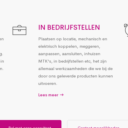
IN BEDRIJFSTELLEN
en
Plaatsen op locatie, mechanisch en
elektrisch koppelen, meggeren,
g.
aanpassen, aansluiten, inhuizen
in
MTK's, in bedrijfstellen etc, het zijn
n.
allemaal werkzaamheden die we bij de
door ons geleverde producten kunnen
uitvoeren.
Lees meer
Bel met onze consultant
Contact mogelijkheden