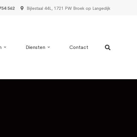
754 562
Bijlestaal 44L, 1721 PW Broek op Langedijk
n
Diensten
Contact