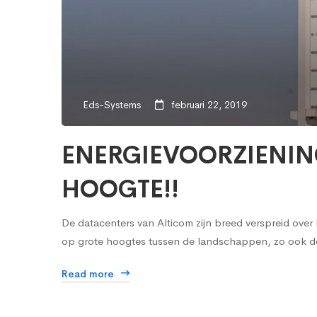
Eds-Systems
februari 22, 2019
ENERGIEVOORZIENIN
HOOGTE!!
De datacenters van Alticom zijn breed verspreid ove
op grote hoogtes tussen de landschappen, zo ook 
Read more