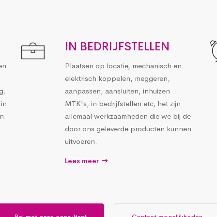
IN BEDRIJFSTELLEN
en
Plaatsen op locatie, mechanisch en
elektrisch koppelen, meggeren,
g.
aanpassen, aansluiten, inhuizen
in
MTK's, in bedrijfstellen etc, het zijn
n.
allemaal werkzaamheden die we bij de
door ons geleverde producten kunnen
uitvoeren.
Lees meer
Bel met onze consultant
Contact mogelijkheden