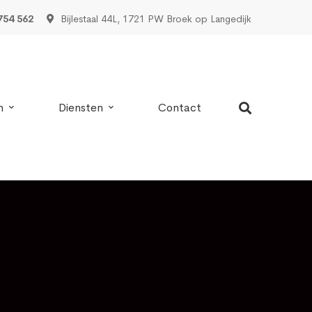
754 562
Bijlestaal 44L, 1721 PW Broek op Langedijk
n
Diensten
Contact