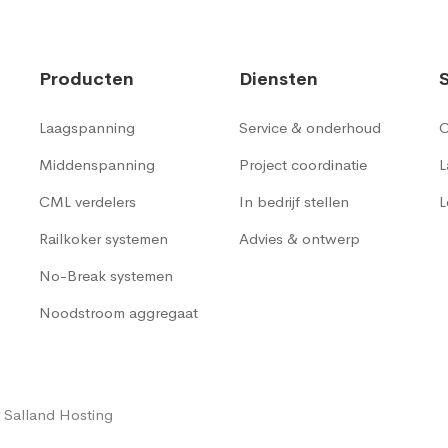
Producten
Diensten
Laagspanning
Service & onderhoud
C
Middenspanning
Project coordinatie
L
CML verdelers
In bedrijf stellen
L
Railkoker systemen
Advies & ontwerp
No-Break systemen
Noodstroom aggregaat
 Salland Hosting