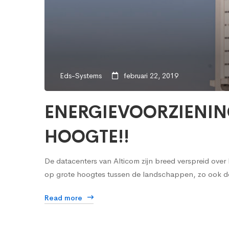
Eds-Systems
februari 22, 2019
ENERGIEVOORZIENIN
HOOGTE!!
De datacenters van Alticom zijn breed verspreid ove
op grote hoogtes tussen de landschappen, zo ook 
Read more